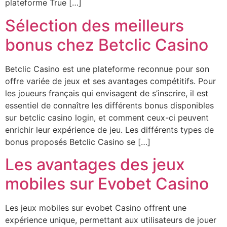
plateforme True […]
Sélection des meilleurs
bonus chez Betclic Casino
Betclic Casino est une plateforme reconnue pour son
offre variée de jeux et ses avantages compétitifs. Pour
les joueurs français qui envisagent de s’inscrire, il est
essentiel de connaître les différents bonus disponibles
sur betclic casino login, et comment ceux-ci peuvent
enrichir leur expérience de jeu. Les différents types de
bonus proposés Betclic Casino se […]
Les avantages des jeux
mobiles sur Evobet Casino
Les jeux mobiles sur evobet Casino offrent une
expérience unique, permettant aux utilisateurs de jouer