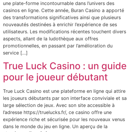
une plate-forme incontournable dans l’univers des
casinos en ligne. Cette année, Buran Casino a apporté
des transformations significatives ainsi que plusieurs
nouveautés destinées à enrichir l’expérience de ses
utilisateurs. Les modifications récentes touchent divers
aspects, allant de la ludothèque aux offres
promotionnelles, en passant par l’amélioration du
service […]
True Luck Casino : un guide
pour le joueur débutant
True Luck Casino est une plateforme en ligne qui attire
les joueurs débutants par son interface conviviale et sa
large sélection de jeux. Avec son site accessible à
l’adresse https://truelucks.fr/, ce casino offre une
expérience riche et sécurisée pour les nouveaux venus
dans le monde du jeu en ligne. Un aperçu de la