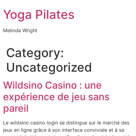
Skip
Yoga Pilates
to
content
Melinda Wright
Category:
Uncategorized
Wildsino Casino : une
expérience de jeu sans
pareil
Le wildsino casino login se distingue sur le marché des
jeux en ligne grâce à son interface conviviale et à sa