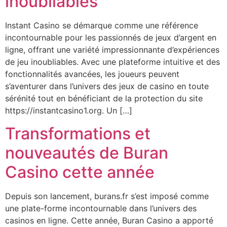
inoubliables
Instant Casino se démarque comme une référence
incontournable pour les passionnés de jeux d’argent en
ligne, offrant une variété impressionnante d’expériences
de jeu inoubliables. Avec une plateforme intuitive et des
fonctionnalités avancées, les joueurs peuvent
s’aventurer dans l’univers des jeux de casino en toute
sérénité tout en bénéficiant de la protection du site
https://instantcasino1.org. Un […]
Transformations et
nouveautés de Buran
Casino cette année
Depuis son lancement, burans.fr s’est imposé comme
une plate-forme incontournable dans l’univers des
casinos en ligne. Cette année, Buran Casino a apporté