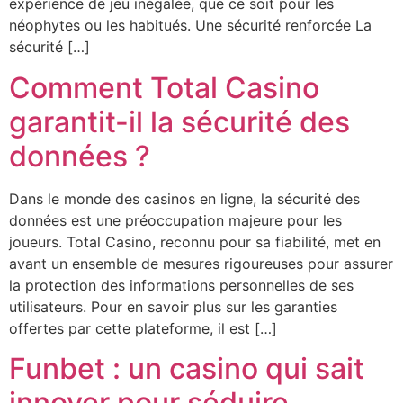
expérience de jeu inégalée, que ce soit pour les
néophytes ou les habitués. Une sécurité renforcée La
sécurité […]
Comment Total Casino
garantit-il la sécurité des
données ?
Dans le monde des casinos en ligne, la sécurité des
données est une préoccupation majeure pour les
joueurs. Total Casino, reconnu pour sa fiabilité, met en
avant un ensemble de mesures rigoureuses pour assurer
la protection des informations personnelles de ses
utilisateurs. Pour en savoir plus sur les garanties
offertes par cette plateforme, il est […]
Funbet : un casino qui sait
innover pour séduire