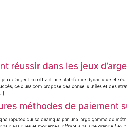
 réussir dans les jeux d’arge
s jeux d’argent en offrant une plateforme dynamique et sécu
ccès, celciuss.com propose des conseils utiles et des stra
[…]
leures méthodes de paiement s
ligne réputée qui se distingue par une large gamme de mé
ions classiques et modernes, offrant ainsi une grande flexibi