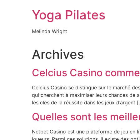
Skip
Yoga Pilates
to
content
Melinda Wright
Archives
Celcius Casino comment
Celcius Casino se distingue sur le marché de
qui cherchent à maximiser leurs chances de su
les clés de la réussite dans les jeux d’argent 
Quelles sont les meil
Netbet Casino est une plateforme de jeu en 
joueurs. Parmi ces solutions, il existe des opt