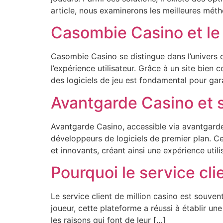
article, nous examinerons les meilleures mét
Casombie Casino et le r
Casombie Casino se distingue dans l’univers d
l’expérience utilisateur. Grâce à un site bien
des logiciels de jeu est fondamental pour gar
Avantgarde Casino et 
Avantgarde Casino, accessible via avantgarde
développeurs de logiciels de premier plan. C
et innovants, créant ainsi une expérience util
Pourquoi le service cli
Le service client de million casino est souve
joueur, cette plateforme a réussi à établir une
les raisons qui font de leur […]