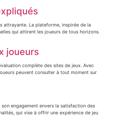
xpliqués
attrayante. La plateforme, inspirée de la
es qui attirent les joueurs de tous horizons.
x joueurs
évaluation complète des sites de jeux. Avec
s joueurs peuvent consulter à tout moment sur
à son engagement envers la satisfaction des
alités, qui vise à offrir une expérience de jeu