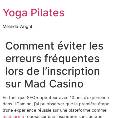
Skip
Yoga Pilates
to
content
Melinda Wright
Comment éviter les
erreurs fréquentes
lors de l’inscription
sur Mad Casino
En tant que SEO-copirateur avec 10 ans d’expérience
dans l’iGaming, j’ai pu observer que la première étape
d’une expérience réussie sur une plateforme comme
madcasino
repose sur une inscription sans accroc.