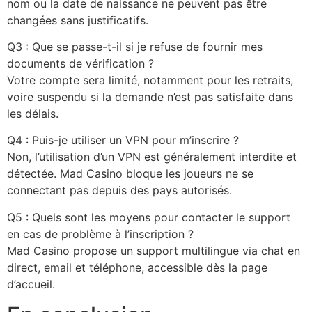
nom ou la date de naissance ne peuvent pas être
changées sans justificatifs.
Q3 : Que se passe-t-il si je refuse de fournir mes
documents de vérification ?
Votre compte sera limité, notamment pour les retraits,
voire suspendu si la demande n’est pas satisfaite dans
les délais.
Q4 : Puis-je utiliser un VPN pour m’inscrire ?
Non, l’utilisation d’un VPN est généralement interdite et
détectée. Mad Casino bloque les joueurs ne se
connectant pas depuis des pays autorisés.
Q5 : Quels sont les moyens pour contacter le support
en cas de problème à l’inscription ?
Mad Casino propose un support multilingue via chat en
direct, email et téléphone, accessible dès la page
d’accueil.