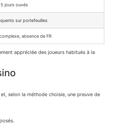
 5 jours ouvés
équents sur portefeuilles
 complexe, absence de FR
èrement appréciée des joueurs habitués à la
sino
nt et, selon la méthode choisie, une preuve de
mposés.