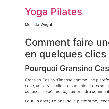
Skip
Yoga Pilates
to
content
Melinda Wright
Comment faire une
en quelques clics
Pourquoi Gransino Casi
Gransino Casino s’impose comme une plateform
riche, un service client disponible et des solu
ou joueur expérimenté, comprendre comment ef
Pour un aperçu global de la plateforme, ren