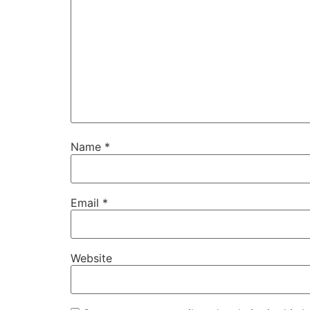
Name
*
Email
*
Website