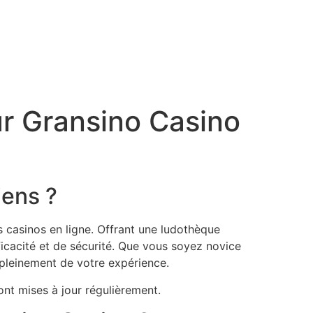
r Gransino Casino
iens ?
 casinos en ligne. Offrant une ludothèque
fficacité et de sécurité. Que vous soyez novice
 pleinement de votre expérience.
ont mises à jour régulièrement.