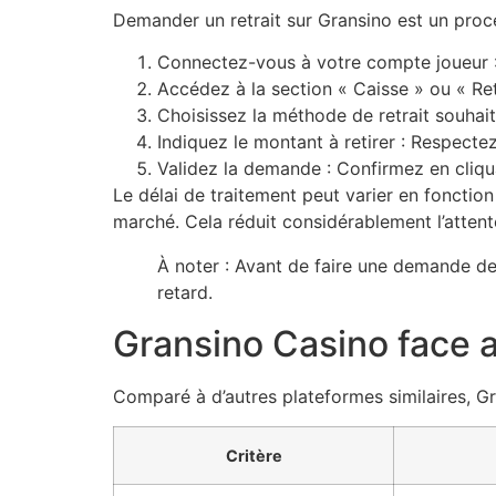
Demander un retrait sur Gransino est un proces
Connectez-vous à votre compte joueur : 
Accédez à la section « Caisse » ou « Ret
Choisissez la méthode de retrait souhait
Indiquez le montant à retirer : Respecte
Validez la demande : Confirmez en cliqua
Le délai de traitement peut varier en foncti
marché. Cela réduit considérablement l’attente
À noter : Avant de faire une demande de r
retard.
Gransino Casino face a
Comparé à d’autres plateformes similaires, Gra
Critère