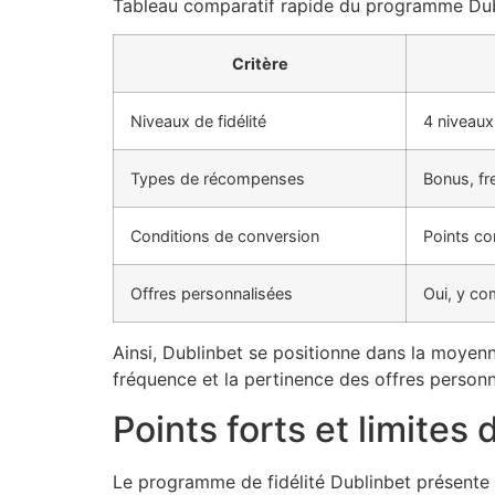
Tableau comparatif rapide du programme Du
Critère
Niveaux de fidélité
4 niveaux
Types de récompenses
Bonus, fr
Conditions de conversion
Points co
Offres personnalisées
Oui, y co
Ainsi, Dublinbet se positionne dans la moyenne
fréquence et la pertinence des offres personna
Points forts et limite
Le programme de fidélité Dublinbet présente 