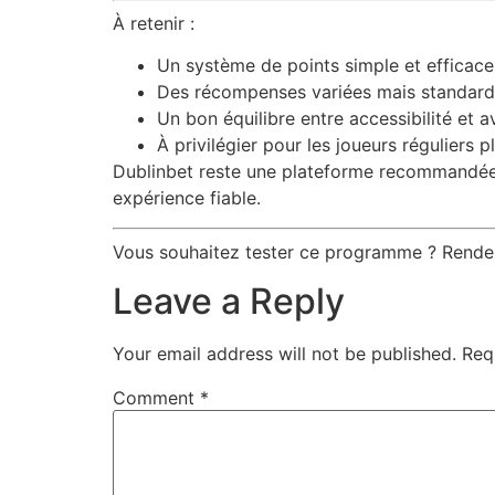
À retenir :
Un système de points simple et efficace
Des récompenses variées mais standard
Un bon équilibre entre accessibilité et 
À privilégier pour les joueurs réguliers p
Dublinbet reste une plateforme recommandée
expérience fiable.
Vous souhaitez tester ce programme ? Rend
Leave a Reply
Your email address will not be published.
Req
Comment
*