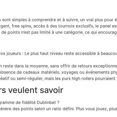
 sont simples à comprendre et à suivre, un vrai plus pour év
ent, free spins, accès à des tournois exclusifs, le panel es
de points n’est pas limité à une catégorie, ce qui encoura
s joueurs : Le plus haut niveau reste accessible à beaucou
on reste dans la moyenne, sans offrir de retours exception
Absence de cadeaux matériels, voyages ou événements physi
atif ou semi-régulier, mais les purs high rollers pourraient
rs veulent savoir
ramme de fidélité Dublinbet ?
génère des points selon un ratio défini. Plus vous jouez, pl