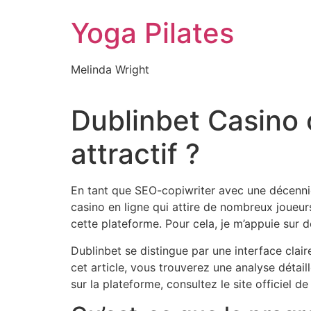
Skip
Yoga Pilates
to
content
Melinda Wright
Dublinbet Casino o
attractif ?
En tant que SEO-copiwriter avec une décennie 
casino en ligne qui attire de nombreux joueu
cette plateforme. Pour cela, je m’appuie sur 
Dublinbet se distingue par une interface clair
cet article, vous trouverez une analyse détai
sur la plateforme, consultez le site officiel d