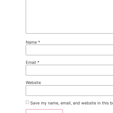
Name
*
Email
*
Website
Save my name, email, and website in this b