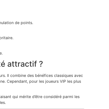
ulation de points.
ritaire.
e.
é attractif ?
eurs. Il combine des bénéfices classiques avec
one. Cependant, pour les joueurs VIP les plus
isant qui mérite d’être considéré parmi les
les.