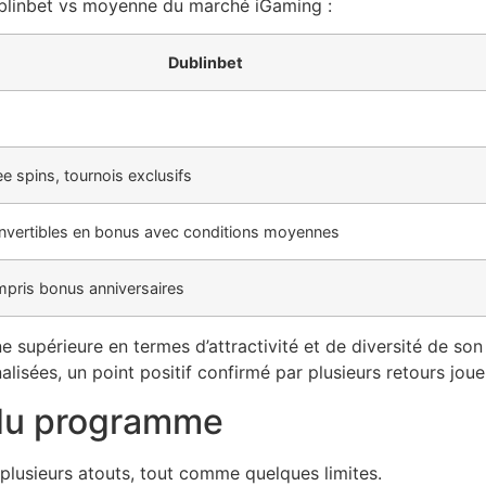
blinbet vs moyenne du marché iGaming :
Dublinbet
ee spins, tournois exclusifs
nvertibles en bonus avec conditions moyennes
mpris bonus anniversaires
 supérieure en termes d’attractivité et de diversité de son
lisées, un point positif confirmé par plusieurs retours joue
s du programme
plusieurs atouts, tout comme quelques limites.