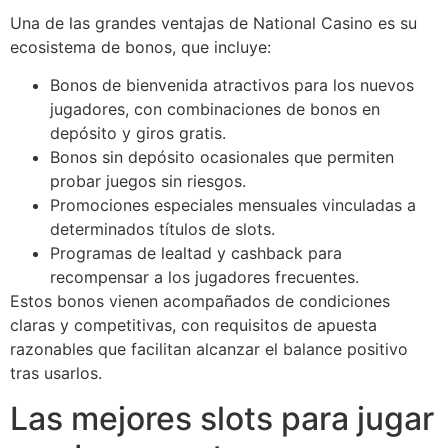
Una de las grandes ventajas de National Casino es su
ecosistema de bonos, que incluye:
Bonos de bienvenida atractivos para los nuevos
jugadores, con combinaciones de bonos en
depósito y giros gratis.
Bonos sin depósito ocasionales que permiten
probar juegos sin riesgos.
Promociones especiales mensuales vinculadas a
determinados títulos de slots.
Programas de lealtad y cashback para
recompensar a los jugadores frecuentes.
Estos bonos vienen acompañados de condiciones
claras y competitivas, con requisitos de apuesta
razonables que facilitan alcanzar el balance positivo
tras usarlos.
Las mejores slots para jugar