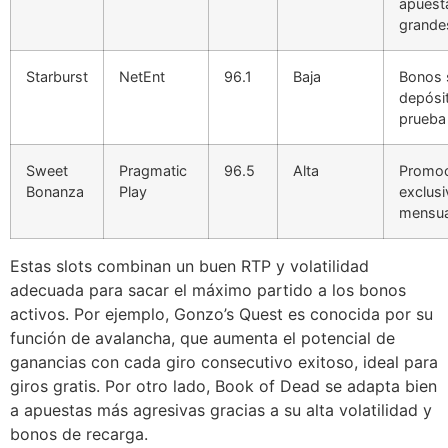
apuest
grande
Starburst
NetEnt
96.1
Baja
Bonos 
depósi
prueba
Sweet
Pragmatic
96.5
Alta
Promoc
Bonanza
Play
exclusi
mensua
Estas slots combinan un buen RTP y volatilidad
adecuada para sacar el máximo partido a los bonos
activos. Por ejemplo, Gonzo’s Quest es conocida por su
función de avalancha, que aumenta el potencial de
ganancias con cada giro consecutivo exitoso, ideal para
giros gratis. Por otro lado, Book of Dead se adapta bien
a apuestas más agresivas gracias a su alta volatilidad y
bonos de recarga.