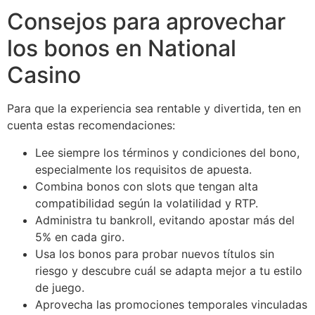
Consejos para aprovechar
los bonos en National
Casino
Para que la experiencia sea rentable y divertida, ten en
cuenta estas recomendaciones:
Lee siempre los términos y condiciones del bono,
especialmente los requisitos de apuesta.
Combina bonos con slots que tengan alta
compatibilidad según la volatilidad y RTP.
Administra tu bankroll, evitando apostar más del
5% en cada giro.
Usa los bonos para probar nuevos títulos sin
riesgo y descubre cuál se adapta mejor a tu estilo
de juego.
Aprovecha las promociones temporales vinculadas