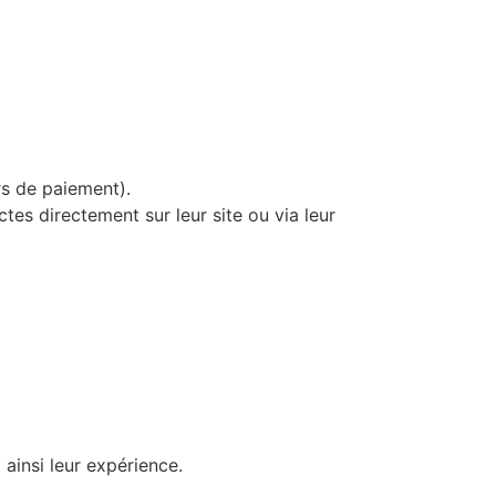
rs de paiement).
tes directement sur leur site ou via leur
 ainsi leur expérience.