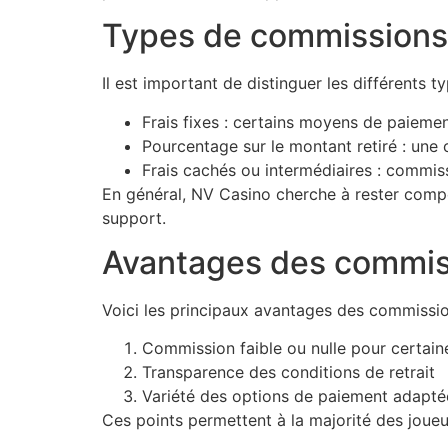
Types de commissions s
Il est important de distinguer les différents 
Frais fixes : certains moyens de paieme
Pourcentage sur le montant retiré : une
Frais cachés ou intermédiaires : commis
En général, NV Casino cherche à rester compéti
support.
Avantages des commis
Voici les principaux avantages des commission
Commission faible ou nulle pour certai
Transparence des conditions de retrait
Variété des options de paiement adapté
Ces points permettent à la majorité des joueur