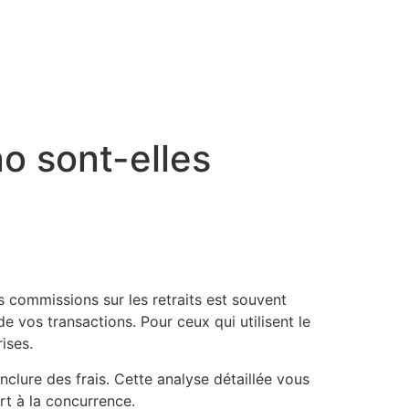
o sont-elles
s commissions sur les retraits est souvent
de vos transactions. Pour ceux qui utilisent le
ises.
lure des frais. Cette analyse détaillée vous
t à la concurrence.