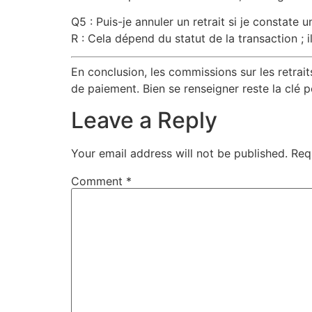
Q5 : Puis-je annuler un retrait si je constate u
R : Cela dépend du statut de la transaction ;
En conclusion, les commissions sur les retra
de paiement. Bien se renseigner reste la clé po
Leave a Reply
Your email address will not be published.
Req
Comment
*