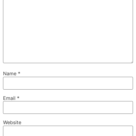
Name
*
Email
*
Website