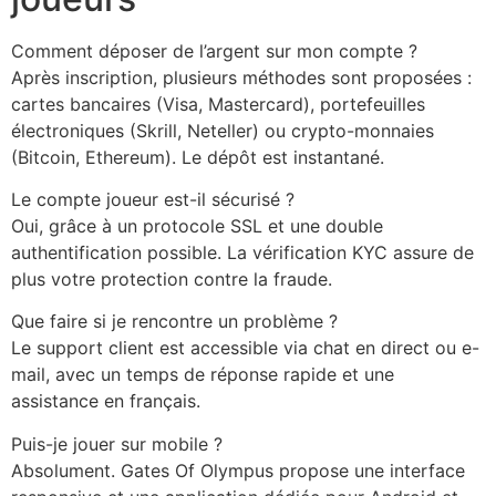
Comment déposer de l’argent sur mon compte ?
Après inscription, plusieurs méthodes sont proposées :
cartes bancaires (Visa, Mastercard), portefeuilles
électroniques (Skrill, Neteller) ou crypto-monnaies
(Bitcoin, Ethereum). Le dépôt est instantané.
Le compte joueur est-il sécurisé ?
Oui, grâce à un protocole SSL et une double
authentification possible. La vérification KYC assure de
plus votre protection contre la fraude.
Que faire si je rencontre un problème ?
Le support client est accessible via chat en direct ou e-
mail, avec un temps de réponse rapide et une
assistance en français.
Puis-je jouer sur mobile ?
Absolument. Gates Of Olympus propose une interface