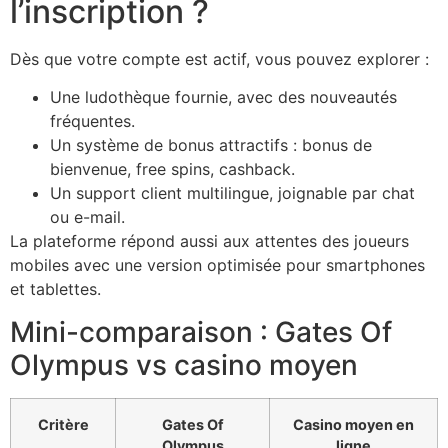
l’inscription ?
Dès que votre compte est actif, vous pouvez explorer :
Une ludothèque fournie, avec des nouveautés
fréquentes.
Un système de bonus attractifs : bonus de
bienvenue, free spins, cashback.
Un support client multilingue, joignable par chat
ou e-mail.
La plateforme répond aussi aux attentes des joueurs
mobiles avec une version optimisée pour smartphones
et tablettes.
Mini-comparaison : Gates Of
Olympus vs casino moyen
Critère
Gates Of
Casino moyen en
Olympus
ligne