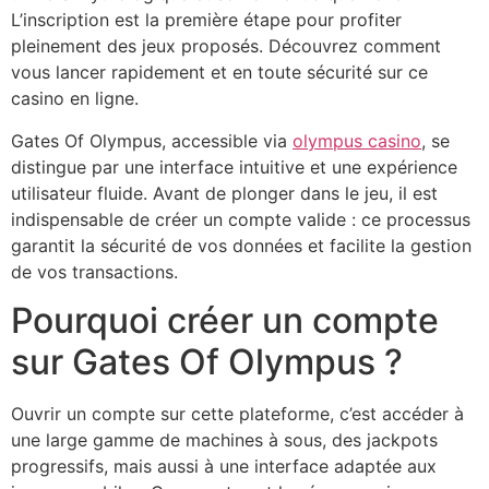
L’inscription est la première étape pour profiter
pleinement des jeux proposés. Découvrez comment
vous lancer rapidement et en toute sécurité sur ce
casino en ligne.
Gates Of Olympus, accessible via
olympus casino
, se
distingue par une interface intuitive et une expérience
utilisateur fluide. Avant de plonger dans le jeu, il est
indispensable de créer un compte valide : ce processus
garantit la sécurité de vos données et facilite la gestion
de vos transactions.
Pourquoi créer un compte
sur Gates Of Olympus ?
Ouvrir un compte sur cette plateforme, c’est accéder à
une large gamme de machines à sous, des jackpots
progressifs, mais aussi à une interface adaptée aux