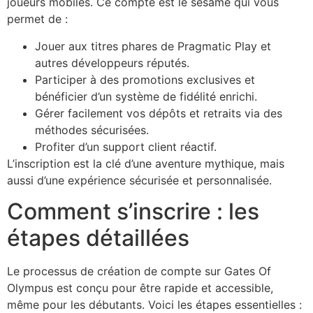
joueurs mobiles. Ce compte est le sésame qui vous
permet de :
Jouer aux titres phares de Pragmatic Play et
autres développeurs réputés.
Participer à des promotions exclusives et
bénéficier d’un système de fidélité enrichi.
Gérer facilement vos dépôts et retraits via des
méthodes sécurisées.
Profiter d’un support client réactif.
L’inscription est la clé d’une aventure mythique, mais
aussi d’une expérience sécurisée et personnalisée.
Comment s’inscrire : les
étapes détaillées
Le processus de création de compte sur Gates Of
Olympus est conçu pour être rapide et accessible,
même pour les débutants. Voici les étapes essentielles :