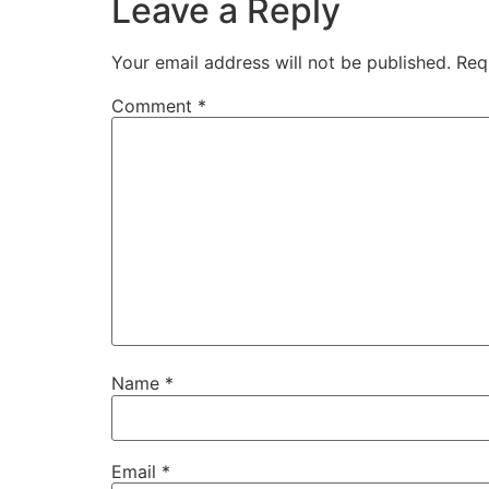
Leave a Reply
Your email address will not be published.
Req
Comment
*
Name
*
Email
*