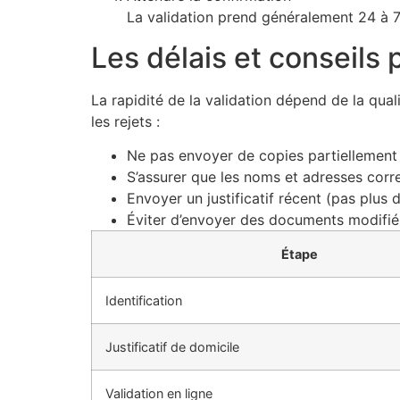
La validation prend généralement 24 à 7
Les délais et conseils 
La rapidité de la validation dépend de la qua
les rejets :
Ne pas envoyer de copies partiellement 
S’assurer que les noms et adresses corr
Envoyer un justificatif récent (pas plus 
Éviter d’envoyer des documents modifié
Étape
Identification
Justificatif de domicile
Validation en ligne