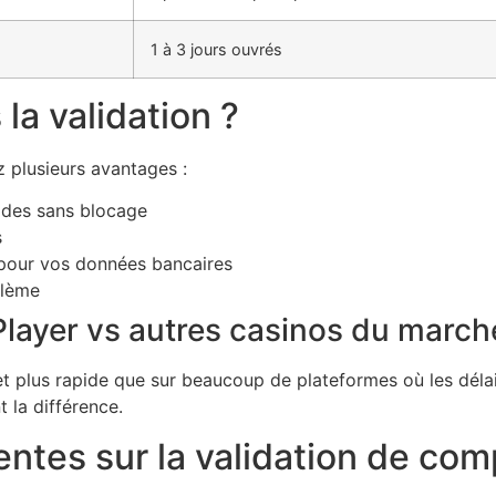
1 à 3 jours ouvrés
la validation ?
 plusieurs avantages :
pides sans blocage
s
 pour vos données bancaires
blème
Player vs autres casinos du march
 et plus rapide que sur beaucoup de plateformes où les dél
t la différence.
ntes sur la validation de com