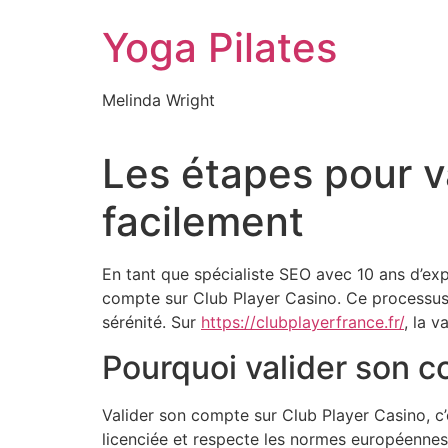
Skip
Yoga Pilates
to
content
Melinda Wright
Les étapes pour v
facilement
En tant que spécialiste SEO avec 10 ans d’expé
compte sur Club Player Casino. Ce processus 
sérénité. Sur
https://clubplayerfrance.fr/
, la v
Pourquoi valider son c
Valider son compte sur Club Player Casino, c’
licenciée et respecte les normes européennes s