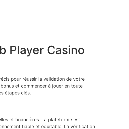
b Player Casino
écis pour réussir la validation de votre
x bonus et commencer à jouer en toute
es étapes clés.
les et financières. La plateforme est
onnement fiable et équitable. La vérification