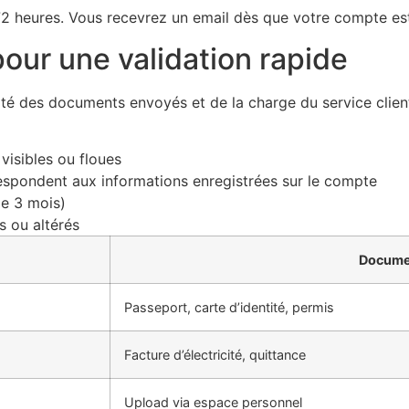
2 heures. Vous recevrez un email dès que votre compte est
pour une validation rapide
lité des documents envoyés et de la charge du service clien
visibles ou floues
espondent aux informations enregistrées sur le compte
de 3 mois)
s ou altérés
Docume
Passeport, carte d’identité, permis
Facture d’électricité, quittance
Upload via espace personnel