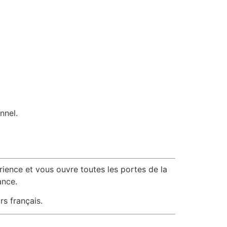
nnel.
rience et vous ouvre toutes les portes de la
ance.
rs français.