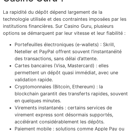
La rapidité du dépôt dépend largement de la
technologie utilisée et des contraintes imposées par les
institutions financières. Sur Casino Guru, plusieurs
options se démarquent par leur vitesse et leur fiabilité :
Portefeuilles électroniques (e-wallets) : Skrill,
Neteller et PayPal offrent souvent l’instantanéité
des transactions, sans délai d’attente.
Cartes bancaires (Visa, Mastercard) : elles
permettent un dépôt quasi immédiat, avec une
validation rapide.
Cryptomonnaies (Bitcoin, Ethereum) : la
blockchain garantit des transferts rapides, souvent
en quelques minutes.
Virements instantanés : certains services de
virement express sont désormais supportés,
accélérant considérablement les dépôts.
Paiement mobile : solutions comme Apple Pay ou