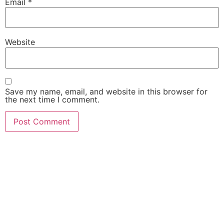
Email
*
Website
Save my name, email, and website in this browser for
the next time I comment.