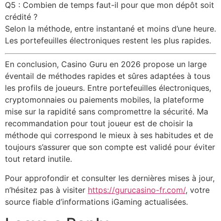
Q5 : Combien de temps faut-il pour que mon dépôt soit
crédité ?
Selon la méthode, entre instantané et moins d’une heure.
Les portefeuilles électroniques restent les plus rapides.
En conclusion, Casino Guru en 2026 propose un large
éventail de méthodes rapides et sûres adaptées à tous
les profils de joueurs. Entre portefeuilles électroniques,
cryptomonnaies ou paiements mobiles, la plateforme
mise sur la rapidité sans compromettre la sécurité. Ma
recommandation pour tout joueur est de choisir la
méthode qui correspond le mieux à ses habitudes et de
toujours s’assurer que son compte est validé pour éviter
tout retard inutile.
Pour approfondir et consulter les dernières mises à jour,
n’hésitez pas à visiter
https://gurucasino-fr.com/
, votre
source fiable d’informations iGaming actualisées.