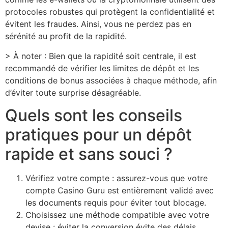
protocoles robustes qui protègent la confidentialité et
évitent les fraudes. Ainsi, vous ne perdez pas en
sérénité au profit de la rapidité.
> À noter : Bien que la rapidité soit centrale, il est
recommandé de vérifier les limites de dépôt et les
conditions de bonus associées à chaque méthode, afin
d’éviter toute surprise désagréable.
Quels sont les conseils
pratiques pour un dépôt
rapide et sans souci ?
Vérifiez votre compte : assurez-vous que votre
compte Casino Guru est entièrement validé avec
les documents requis pour éviter tout blocage.
Choisissez une méthode compatible avec votre
devise : éviter la conversion évite des délais