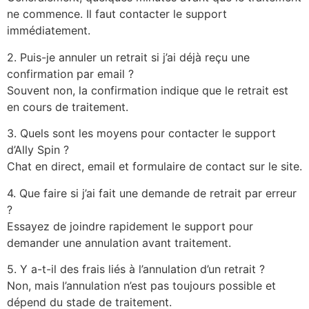
ne commence. Il faut contacter le support
immédiatement.
2. Puis-je annuler un retrait si j’ai déjà reçu une
confirmation par email ?
Souvent non, la confirmation indique que le retrait est
en cours de traitement.
3. Quels sont les moyens pour contacter le support
d’Ally Spin ?
Chat en direct, email et formulaire de contact sur le site.
4. Que faire si j’ai fait une demande de retrait par erreur
?
Essayez de joindre rapidement le support pour
demander une annulation avant traitement.
5. Y a-t-il des frais liés à l’annulation d’un retrait ?
Non, mais l’annulation n’est pas toujours possible et
dépend du stade de traitement.