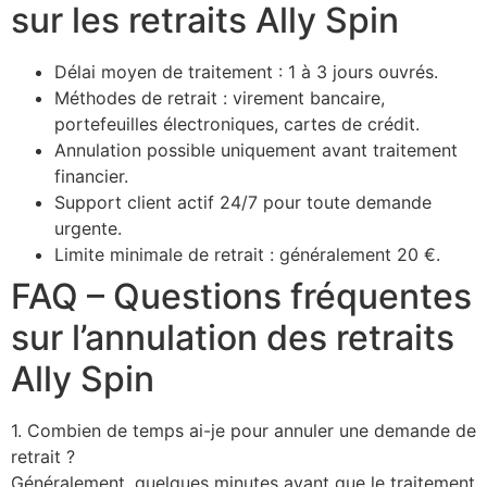
sur les retraits Ally Spin
Délai moyen de traitement : 1 à 3 jours ouvrés.
Méthodes de retrait : virement bancaire,
portefeuilles électroniques, cartes de crédit.
Annulation possible uniquement avant traitement
financier.
Support client actif 24/7 pour toute demande
urgente.
Limite minimale de retrait : généralement 20 €.
FAQ – Questions fréquentes
sur l’annulation des retraits
Ally Spin
1. Combien de temps ai-je pour annuler une demande de
retrait ?
Généralement, quelques minutes avant que le traitement