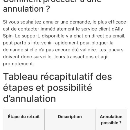
annulation ?
Si vous souhaitez annuler une demande, le plus efficace
est de contacter immédiatement le service client d’Ally
Spin. Le support, disponible via chat en direct ou email,
peut parfois intervenir rapidement pour bloquer la
demande si elle n’a pas encore été validée. Les joueurs
doivent donc surveiller leurs transactions et agir
promptement.
Tableau récapitulatif des
étapes et possibilité
d’annulation
Étape du retrait
Description
Annulation
possible ?