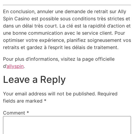
En conclusion, annuler une demande de retrait sur Ally
Spin Casino est possible sous conditions très strictes et
dans un délai très court. La clé est la rapidité d’action et
une bonne communication avec le service client. Pour
optimiser votre expérience, planifiez soigneusement vos
retraits et gardez à l’esprit les délais de traitement.
Pour plus d’informations, visitez la page officielle
d’
allyspin
.
Leave a Reply
Your email address will not be published.
Required
fields are marked
*
Comment
*