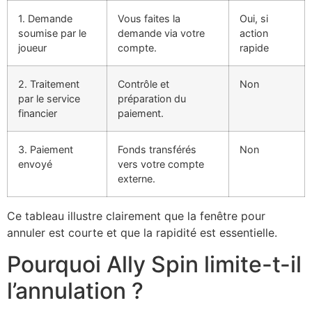
1. Demande
Vous faites la
Oui, si
soumise par le
demande via votre
action
joueur
compte.
rapide
2. Traitement
Contrôle et
Non
par le service
préparation du
financier
paiement.
3. Paiement
Fonds transférés
Non
envoyé
vers votre compte
externe.
Ce tableau illustre clairement que la fenêtre pour
annuler est courte et que la rapidité est essentielle.
Pourquoi Ally Spin limite-t-il
l’annulation ?