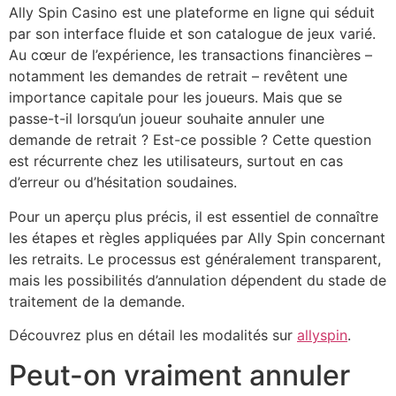
Ally Spin Casino est une plateforme en ligne qui séduit
par son interface fluide et son catalogue de jeux varié.
Au cœur de l’expérience, les transactions financières –
notamment les demandes de retrait – revêtent une
importance capitale pour les joueurs. Mais que se
passe-t-il lorsqu’un joueur souhaite annuler une
demande de retrait ? Est-ce possible ? Cette question
est récurrente chez les utilisateurs, surtout en cas
d’erreur ou d’hésitation soudaines.
Pour un aperçu plus précis, il est essentiel de connaître
les étapes et règles appliquées par Ally Spin concernant
les retraits. Le processus est généralement transparent,
mais les possibilités d’annulation dépendent du stade de
traitement de la demande.
Découvrez plus en détail les modalités sur
allyspin
.
Peut-on vraiment annuler