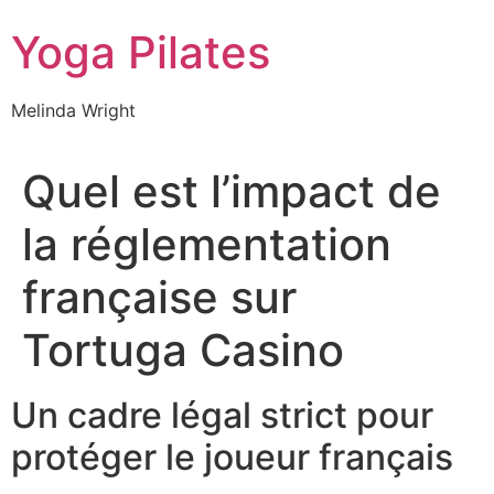
Skip
Yoga Pilates
to
content
Melinda Wright
Quel est l’impact de
la réglementation
française sur
Tortuga Casino
Un cadre légal strict pour
protéger le joueur français