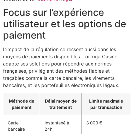
Focus sur l’expérience
utilisateur et les options de
paiement
L’impact de la régulation se ressent aussi dans les
moyens de paiements disponibles. Tortuga Casino
adapte ses solutions pour répondre aux normes
françaises, privilégiant des méthodes fiables et
traçables comme la carte bancaire, les virements
bancaires, et les portefeuilles électroniques légaux.
Méthode de
Délai moyen de
Limite maximale
paiement
traitement
par transaction
Carte
Instantané à
3 000 €
bancaire
24h