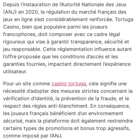
Depuis l’instauration de l’Autorité Nationale des Jeux
(ANJ) en 2020, la régulation du marché français des
jeux en ligne s’est considérablement renforcée. Tortuga
Casino, bien que populaire parmi les joueurs
francophones, doit composer avec ce cadre légal
rigoureux qui vise à garantir transparence, sécurité et
jeu responsable. Cette réglementation influence autant
l’offre proposée que les conditions d’accès et les
garanties fournies, impactant directement l’expérience
utilisateur.
Pour un site comme
casino tortuga
, cela signifie une
nécessité d’adopter des mesures strictes concernant la
vérification d’identité, la prévention de la fraude, et le
respect des règles anti-blanchiment. En conséquence,
les joueurs français bénéficient d’un environnement
sécurisé, mais la plateforme doit également restreindre
certains types de promotions et bonus trop agressifs,
comme imposé par l’ANJ.