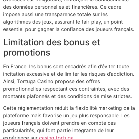
des données personnelles et financières. Ce cadre
impose aussi une transparence totale sur les
algorithmes des jeux, assurant le fair-play, un point
essentiel pour gagner la confiance des joueurs français.
Limitation des bonus et
promotions
En France, les bonus sont encadrés afin d’éviter toute
incitation excessive et de limiter les risques d’addiction.
Ainsi, Tortuga Casino propose des offres
promotionnelles respectant ces contraintes, avec des
montants plafonnés et des conditions de mise strictes.
Cette réglementation réduit la flexibilité marketing de la
plateforme mais favorise un jeu plus responsable. Les
joueurs français doivent prendre en compte ces
particularités, qui font partie intégrante de leur
expérience sur
casino tortuga
.