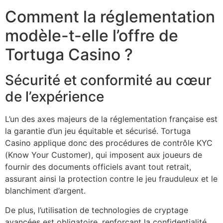
Comment la réglementation
modèle-t-elle l’offre de
Tortuga Casino ?
Sécurité et conformité au cœur
de l’expérience
L’un des axes majeurs de la réglementation française est
la garantie d’un jeu équitable et sécurisé. Tortuga
Casino applique donc des procédures de contrôle KYC
(Know Your Customer), qui imposent aux joueurs de
fournir des documents officiels avant tout retrait,
assurant ainsi la protection contre le jeu frauduleux et le
blanchiment d’argent.
De plus, l’utilisation de technologies de cryptage
avancées est obligatoire, renforçant la confidentialité