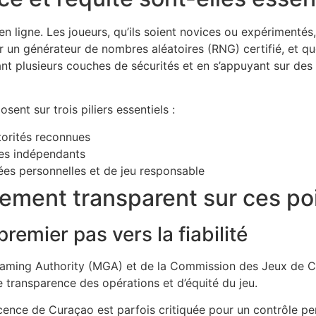
 en ligne. Les joueurs, qu’ils soient novices ou expérimentés
r un générateur de nombres aléatoires (RNG) certifié, et q
nt plusieurs couches de sécurités et en s’appuyant sur des
sent sur trois piliers essentiels :
utorités reconnues
mes indépendants
ées personnelles et de jeu responsable
lement transparent sur ces po
premier pas vers la fiabilité
Gaming Authority (MGA) et de la Commission des Jeux de C
e transparence des opérations et d’équité du jeu.
licence de Curaçao est parfois critiquée pour un contrôle 