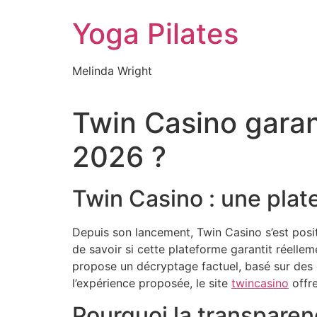
Skip
Yoga Pilates
to
content
Melinda Wright
Twin Casino garant
2026 ?
Twin Casino : une plat
Depuis son lancement, Twin Casino s’est posit
de savoir si cette plateforme garantit réellem
propose un décryptage factuel, basé sur des 
l’expérience proposée, le site
twincasino
offre
Pourquoi la transparenc