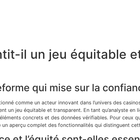
it-il un jeu équitable e
eforme qui mise sur la confian
ionné comme un acteur innovant dans l’univers des casinos 
ent un jeu équitable et transparent. En tant qu’analyste en l
éléments concrets et des données vérifiables. Pour ceux qu
 un aperçu complet des fonctionnalités qui distinguent cet
e et l’équité sont-elles essent