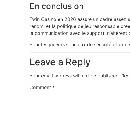
En conclusion
Twin Casino en 2026 assure un cadre assez so
renom, et la politique de jeu responsable cr
la communication avec le support, n’altèrent 
Pour les joueurs soucieux de sécurité et d’une
Leave a Reply
Your email address will not be published.
Req
Comment
*