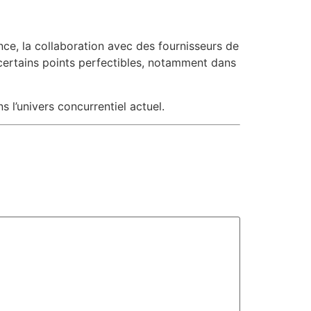
ce, la collaboration avec des fournisseurs de
 certains points perfectibles, notamment dans
 l’univers concurrentiel actuel.