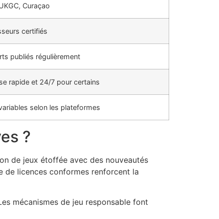
UKGC, Curaçao
sseurs certifiés
ts publiés régulièrement
e rapide et 24/7 pour certains
 variables selon les plateformes
es ?
tion de jeux étoffée avec des nouveautés
e de licences conformes renforcent la
f. Les mécanismes de jeu responsable font