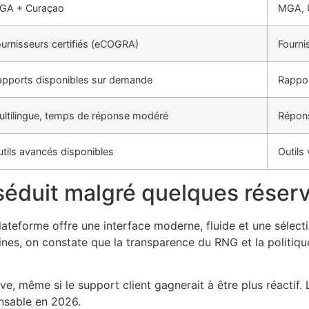
GA + Curaçao
MGA, 
urnisseurs certifiés (eCOGRA)
Fourni
apports disponibles sur demande
Rappor
ultilingue, temps de réponse modéré
Répons
tils avancés disponibles
Outils
séduit malgré quelques réserv
lateforme offre une interface moderne, fluide et une sélec
ines, on constate que la transparence du RNG et la politiqu
ive, même si le support client gagnerait à être plus réacti
ensable en 2026.