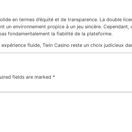
lide en termes d’équité et de transparence. La double licen
éent un environnement propice à un jeu sincère. Cependant,
pas fondamentalement la fiabilité de la plateforme.
 expérience fluide, Twin Casino reste un choix judicieux dans
uired fields are marked
*