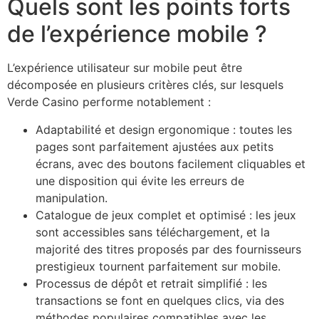
Quels sont les points forts
de l’expérience mobile ?
L’expérience utilisateur sur mobile peut être
décomposée en plusieurs critères clés, sur lesquels
Verde Casino performe notablement :
Adaptabilité et design ergonomique : toutes les
pages sont parfaitement ajustées aux petits
écrans, avec des boutons facilement cliquables et
une disposition qui évite les erreurs de
manipulation.
Catalogue de jeux complet et optimisé : les jeux
sont accessibles sans téléchargement, et la
majorité des titres proposés par des fournisseurs
prestigieux tournent parfaitement sur mobile.
Processus de dépôt et retrait simplifié : les
transactions se font en quelques clics, via des
méthodes populaires compatibles avec les