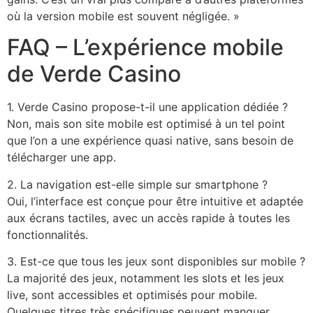
où la version mobile est souvent négligée. »
FAQ – L’expérience mobile
de Verde Casino
1. Verde Casino propose-t-il une application dédiée ?
Non, mais son site mobile est optimisé à un tel point
que l’on a une expérience quasi native, sans besoin de
télécharger une app.
2. La navigation est-elle simple sur smartphone ?
Oui, l’interface est conçue pour être intuitive et adaptée
aux écrans tactiles, avec un accès rapide à toutes les
fonctionnalités.
3. Est-ce que tous les jeux sont disponibles sur mobile ?
La majorité des jeux, notamment les slots et les jeux
live, sont accessibles et optimisés pour mobile.
Quelques titres très spécifiques peuvent manquer.