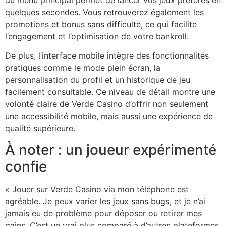
quelques secondes. Vous retrouverez également les
promotions et bonus sans difficulté, ce qui facilite
l’engagement et l’optimisation de votre bankroll.
De plus, l’interface mobile intègre des fonctionnalités
pratiques comme le mode plein écran, la
personnalisation du profil et un historique de jeu
facilement consultable. Ce niveau de détail montre une
volonté claire de Verde Casino d’offrir non seulement
une accessibilité mobile, mais aussi une expérience de
qualité supérieure.
À noter : un joueur expérimenté
confie
« Jouer sur Verde Casino via mon téléphone est
agréable. Je peux varier les jeux sans bugs, et je n’ai
jamais eu de problème pour déposer ou retirer mes
gains. C’est un vrai plus comparé à d’autres plateformes