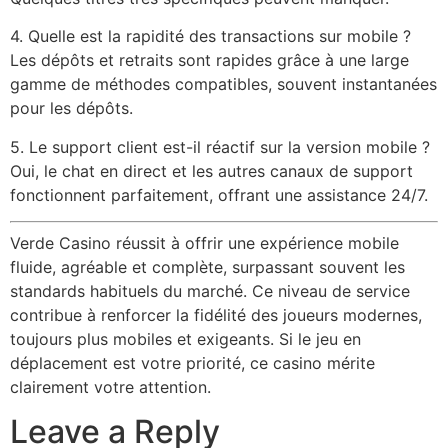
4. Quelle est la rapidité des transactions sur mobile ?
Les dépôts et retraits sont rapides grâce à une large
gamme de méthodes compatibles, souvent instantanées
pour les dépôts.
5. Le support client est-il réactif sur la version mobile ?
Oui, le chat en direct et les autres canaux de support
fonctionnent parfaitement, offrant une assistance 24/7.
Verde Casino réussit à offrir une expérience mobile
fluide, agréable et complète, surpassant souvent les
standards habituels du marché. Ce niveau de service
contribue à renforcer la fidélité des joueurs modernes,
toujours plus mobiles et exigeants. Si le jeu en
déplacement est votre priorité, ce casino mérite
clairement votre attention.
Leave a Reply