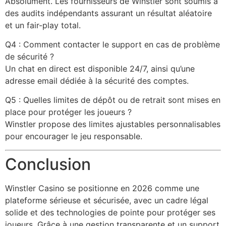
Absolument. Les fournisseurs de Winstler sont soumis à
des audits indépendants assurant un résultat aléatoire
et un fair-play total.
Q4 : Comment contacter le support en cas de problème
de sécurité ?
Un chat en direct est disponible 24/7, ainsi qu’une
adresse email dédiée à la sécurité des comptes.
Q5 : Quelles limites de dépôt ou de retrait sont mises en
place pour protéger les joueurs ?
Winstler propose des limites ajustables personnalisables
pour encourager le jeu responsable.
Conclusion
Winstler Casino se positionne en 2026 comme une
plateforme sérieuse et sécurisée, avec un cadre légal
solide et des technologies de pointe pour protéger ses
joueurs. Grâce à une gestion transparente et un support