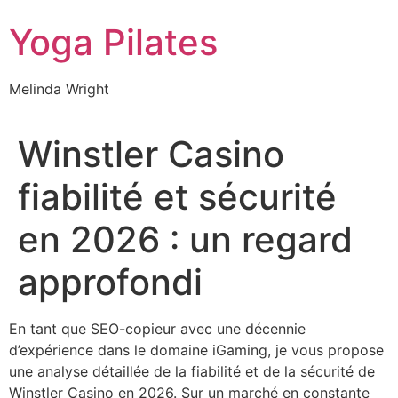
Skip
Yoga Pilates
to
content
Melinda Wright
Winstler Casino
fiabilité et sécurité
en 2026 : un regard
approfondi
En tant que SEO-copieur avec une décennie
d’expérience dans le domaine iGaming, je vous propose
une analyse détaillée de la fiabilité et de la sécurité de
Winstler Casino en 2026. Sur un marché en constante