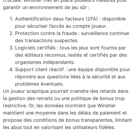
garantir un environnement de jeu sûr :
Authentification deux facteurs (2FA) : disponible
pour sécuriser l’accès au compte joueur.
Protection contre la fraude : surveillance continue
des transactions suspectes.
Logiciels certifiés : tous les jeux sont fournis par
des éditeurs reconnus, testés et certifiés par des
organismes indépendants.
Support client réactif : une équipe disponible pour
répondre aux questions liées à la sécurité et aux
problèmes éventuels.
Un joueur sceptique pourrait craindre des retards dans
la gestion des retraits ou une politique de bonus trop
restrictive. Or, les données montrent que Winstler
maintient une moyenne dans les délais de paiement et
propose des conditions de bonus transparentes, limitant
les abus tout en valorisant les utilisateurs fidèles.