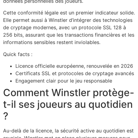
données personnelles des joueurs.
Cette conformité légale est un premier indicateur solide.
Elle permet aussi à Winstler d’intégrer des technologies
de cryptage modernes, avec un protocole SSL 128 à
256 bits, assurant que les transactions financières et les
informations sensibles restent inviolables.
Quick facts :
Licence officielle européenne, renouvelée en 2026
Certificats SSL et protocoles de cryptage avancés
Engagement clair pour le jeu responsable
Comment Winstler protège-
t-il ses joueurs au quotidien
?
Au-delà de la licence, la sécurité active au quotidien est
cruciale. Winstler met en place plusieurs mesures pour